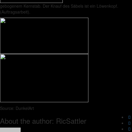
gebogenem Kernstab. Der Knauf des Säbels ist ein Löwenkopf.
(Auftragsarbeit).
Source: DunkelArt
About the author: RicSattler