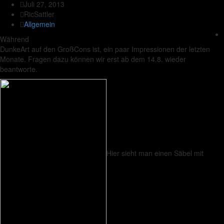
Juli 27, 2013
RicSattler
Allgemein
Während
DunkeArt auf den GroßCons ist, ein paar Impressionen der letzten
Monate. Fragen dazu können wir erst ab dem 14.8. wieder
beantworte.
Hier sieht man einen Säbel mit