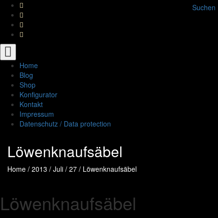
Suchen
Toggle
navigation
Home
Blog
Shop
Konfigurator
Kontakt
Impressum
Datenschutz / Data protection
Löwenknaufsäbel
Home
/
2013
/
Juli
/
27
/
Löwenknaufsäbel
Löwenknaufsäbel