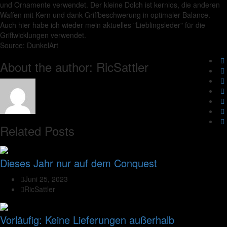
und Ornamente verwendet. Der kleine Dolch ist kernlos, die anderen
Waffen mit Kern und dank Griffbeschwerung in optimaler Balance.
Auch hier habe ich wieder mein aktuelles "Lieblingsleder" für die
Griffwicklungen verwendet.
Source: DunkelArt
About the author: RicSattler
Related Posts
Dieses Jahr nur auf dem Conquest
Juni 25, 2023
RicSattler
Vorläufig: Keine Lieferungen außerhalb