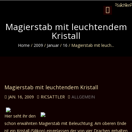
Suchen
Toggle
navigation
Magierstab mit leuchtendem
Kristall
Home
/
2009
/
Januar
/
16
/
Magierstab mit leuch...
Magierstab mit leuchtendem Kristall
JAN. 16, 2009
RICSATTLER
ALLGEMEIN
Hier seht ihr den
schon erwähnten Magierstab mit Beleuchtung. Am oberen Ende
ist ein Kristall (Silikon) eingelassen der von vier Drachen gehalten