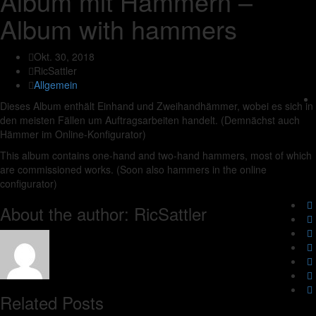
Album mit Hämmern –
Album with hammers
Okt. 30, 2018
RicSattler
Allgemein
Dieses Album enthält Einhand und Zweihandhämmer, wobei es sich in
den meisten Fällen um Auftragsarbeiten handelt. (Demnächst auch
Hämmer im Online-Konfigurator)
This album contains one-hand and two-hand hammers, most of which
are commissioned works. (Soon also hammers in the online
configurator)
About the author: RicSattler
Related Posts