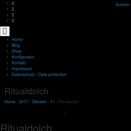
Suchen
Toggle
navigation
Home
Blog
Shop
Konfigurator
Kontakt
Impressum
Datenschutz / Data protection
Ritualdolch
Home
/
2017
/
Oktober
/
11
/
Ritualdolch
Ritualdolch