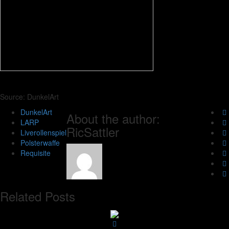
Source: DunkelArt
DunkelArt
About the author:
LARP
RicSattler
Liverollenspiel
Polsterwaffe
Requisite
Related Posts