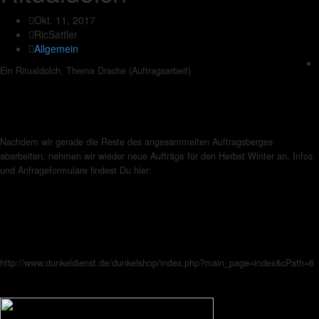
Okt. 11, 2017
RicSattler
Allgemein
Ein Ritualdolch, Thema Drache (Auftragsarbeit)
Nachdem wir gerade die Reste des angesammelten Auftragsberges
abarbeiten, nehmen wir wieder neue Aufträge für den Herbst Winter an. Infos
und Anfrageformulare findest Du hier:
http://www.dunkeldienst.de/dunkelshop/index.php?main_page=index&cPath=6