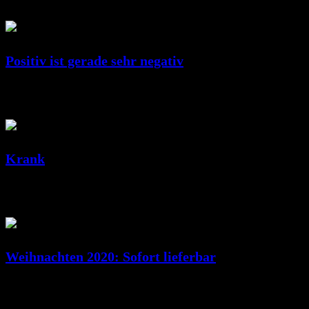
RicSattler
Positiv ist gerade sehr negativ
Feb. 10, 2022
RicSattler
Krank
Dez. 23, 2020
RicSattler
Weihnachten 2020: Sofort lieferbar
Dez. 14, 2020
RicSattler