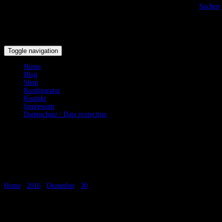
Suchen
Toggle navigation
Home
Blog
Shop
Konfigurator
Kontakt
Impressum
Datenschutz / Data protection
Große Auswahl an Knäufen für
unsere Schwerter.
Home
/
2016
/
Dezember
/
30
/
Große Auswahl an Kn...