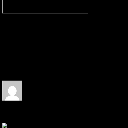
Source: DunkelArt
About the author: RicSattler
Related Posts