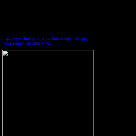
(Link zur Kategorie siehe unten) einen Rabatt von 10 Euro. Verwendet dazu
den Rabattkupon "Knauf2016" beim Bezahlen im Shop, egal ob mit oder
ohne Knauf.
Die Dolche und Rapiere werden ab morgen auch mit diesen Knäufen so
bestellbar sein. Auftragsarbeiten natürlich auch, fragt einfach nach.
Und hier der passende Shop-Link:
http://www.dunkeldienst.de/dunkelshop/index.php?
main_page=index&cPath=2