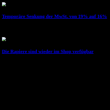
Temporäre Senkung der MwSt. von 19% auf 16%
Juli 01, 2020
RicSattler
Die Rapiere sind wieder im Shop verfügbar
Juni 26, 2020
RicSattler
(c) 2017 DunkelArt
Datenschutz ~Privacy Policy