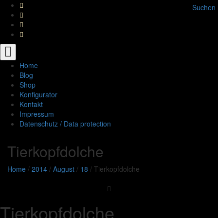
Suchen
Toggle
navigation
Home
Blog
Shop
Konfigurator
Kontakt
Impressum
Datenschutz / Data protection
Tierkopfdolche
Home
/
2014
/
August
/
18
/
Tierkopfdolche
Tierkopfdolche