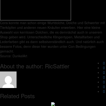
Cons konnte man schon einige Wurfdolche, Dolche und Schwerter mit
Tierköpfen und anderen neuen Knäufen erwerben. Hier eine kleine
Auswahl von kernlosen Dolchen, die es demnächst auch in unserem
Shop geben wird. Unterschiedliche Klingentypen, Metallfarben und
Lederfarben gibt es dann selbstverständlich auch. Und natürlich auch
bessere Fotos, denn diese hier wurden unter Con-Bedingungen
gemacht.
Source: DunkelArt
About the author: RicSattler
Related Posts