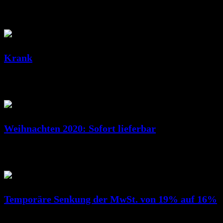
Feb. 10, 2022
RicSattler
Krank
Dez. 23, 2020
RicSattler
Weihnachten 2020: Sofort lieferbar
Dez. 14, 2020
RicSattler
Temporäre Senkung der MwSt. von 19% auf 16%
Juli 01, 2020