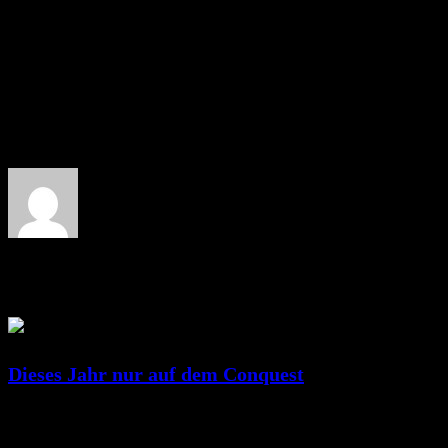
About the author: RicSattler
Related Posts
Dieses Jahr nur auf dem Conquest
Juni 25, 2023
RicSattler