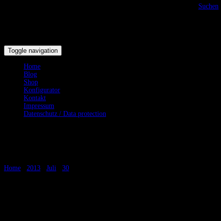
Suchen
Toggle navigation
Home
Blog
Shop
Konfigurator
Kontakt
Impressum
Datenschutz / Data protection
Auftragsarbeiten
Home
/
2013
/
Juli
/
30
/
Auftragsarbeiten
Auftragsarbeiten