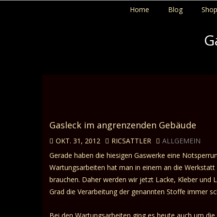
Home
Blog
Sho
G
Gasleck im angrenzenden Gebäude
OKT. 31, 2012
RICSATTLER
ALLGEMEIN
Gerade haben die hiesigen Gaswerke eine Notsperrung
Wartungsarbeiten hat man in einem an die Werkstat
brauchen. Daher werden wir jetzt Lacke, Kleber und L
Grad die Verarbeitung der genannten Stoffe immer sch
Bei den Wartungsarbeiten ging es heute auch um die 