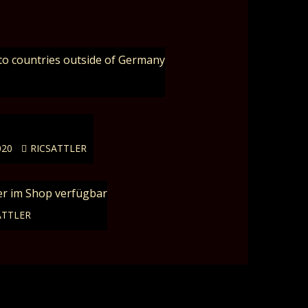
to countries outside of Germany
020
RICSATTLER
er im Shop verfügbar
ATTLER