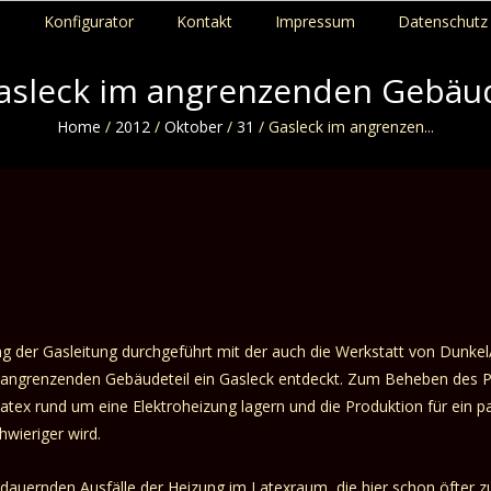
p
Konfigurator
Kontakt
Impressum
Datenschutz 
asleck im angrenzenden Gebäu
Home
/
2012
/
Oktober
/
31
/
Gasleck im angrenzen...
 der Gasleitung durchgeführt mit der auch die Werkstatt von DunkelAr
t angrenzenden Gebäudeteil ein Gasleck entdeckt. Zum Beheben des 
atex rund um eine Elektroheizung lagern und die Produktion für ein p
wieriger wird.
dauernden Ausfälle der Heizung im Latexraum, die hier schon öfter z