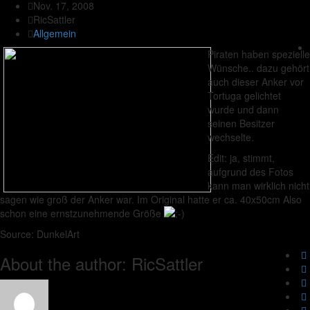
Nov. 17, 2008
RicSattler
Allgemein
Piraten haben spezielle
Wünsche.. dazu gehört
auch dieser Anker vor
Tortuga gelichtet
wurde und dann
seinen Besitzer
wechselte.
Edit: ja, stimmt,
aufgrund des Fotos
kann man wirklich nicht
sagen wie groß der Anker war. Im Original hatte er ca. 40x50cm Also
schon eine ernstzunehmende Größe
Source: DunkelArt
About the author: RicSattler