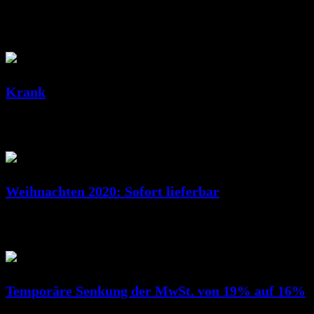
Feb. 10, 2022
RicSattler
Krank
Dez. 23, 2020
RicSattler
Weihnachten 2020: Sofort lieferbar
Dez. 14, 2020
RicSattler
Temporäre Senkung der MwSt. von 19% auf 16%