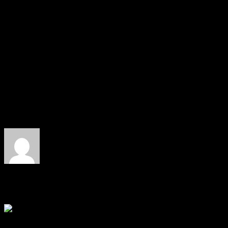
Lieferumfang enthalten sein wird wenn wir die Korkenlieferung rechtzeitig b
Source: DunkelArt
About the author: RicSattler
Related Posts