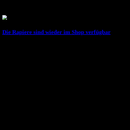
Juli 01, 2020
RicSattler
Die Rapiere sind wieder im Shop verfügbar
Juni 26, 2020
RicSattler
(c) 2017 DunkelArt
Datenschutz ~Privacy Policy
Um unsere Webseite für Sie optimal zu gestalten und fortlaufend verbesser
Cookies erhalten Sie in unserer Datenschutzerklärung
In order to optimize our website for you and to continuously improve it, we u