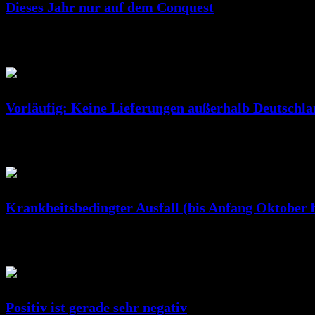
Dieses Jahr nur auf dem Conquest
Juni 25, 2023
RicSattler
Vorläufig: Keine Lieferungen außerhalb Deutschlan
Jan. 07, 2023
RicSattler
Krankheitsbedingter Ausfall (bis Anfang Oktober b
Okt. 10, 2022
RicSattler
Positiv ist gerade sehr negativ