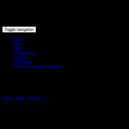
Toggle navigation
Home
Blog
Shop
Konfigurator
Kontakt
Impressum
Datenschutz / Data protection
Neue Phiolen
Home
/
2008
/
Oktober
/
6
/
Neue Phiolen
Neue Phiolen