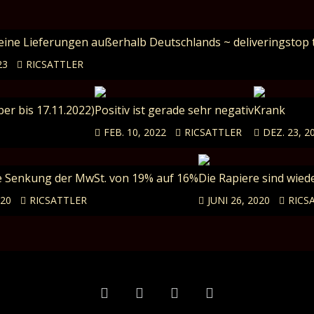
Keine Lieferungen außerhalb Deutschlands ~ deliveringstop 
23
RICSATTLER
er bis 17.11.2022)
Positiv ist gerade sehr negativ
Krank
FEB. 10, 2022
RICSATTLER
DEZ. 23, 2
 Senkung der MwSt. von 19% auf 16%
Die Rapiere sind wied
020
RICSATTLER
JUNI 26, 2020
RICS