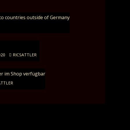
to countries outside of Germany
020
RICSATTLER
er im Shop verfügbar
ATTLER