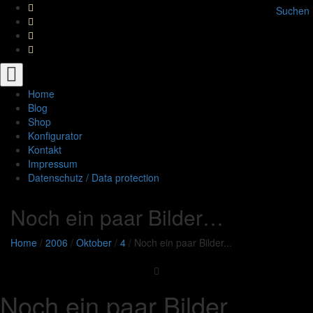
Suchen
Toggle
navigation
Home
Blog
Shop
Konfigurator
Kontakt
Impressum
Datenschutz / Data protection
Noch ein paar Bilder…
Home
/
2006
/
Oktober
/
4
/
Noch ein paar Bilder...
Noch ein paar Bilder…