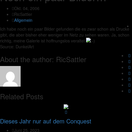
Okt. 04, 2006
RicSattler
Allgemein
Ich habe noch ein paar Bilder gefunden die es zwar schon als Drucke
gibt, die aber bisher eher weniger im Netz zu sehen waren. Ja, schon
richtig, meine Galerie ist hoffnungslos veraltet
Source: DunkelArt
About the author: RicSattler
Related Posts
Dieses Jahr nur auf dem Conquest
Juni 25, 2023