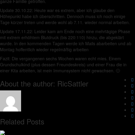
ganze Familie getroffen.
Update 30.10.22: Heute war es extrem, aber ich glaube den
Höhepunkt habe ich überschritten. Dennoch muss ich noch einige
Tage kürzer treten und werde wohl ab 7.11. wieder normal arbeiten.
Update 17.11.22: Leider kam am Ende noch eine mehrtägige Phase
mit extrem erhöhtem Blutdruck (bis 220:110) hinzu, die abgeklärt
wurde. In den kommenden Tagen werde ich Mails abarbeiten und ab
Montag hoffentlich wieder regelmäßig arbeiten
Fazit: Die vergangenen sechs Wochen waren echt mies. Einem
Grundschulkind (plus dessen Freundeskreis) und einer Frau die in
einer Kita arbeiten, ist mein Immunsystem nicht gewachsen. 🙁
About the author: RicSattler
Related Posts