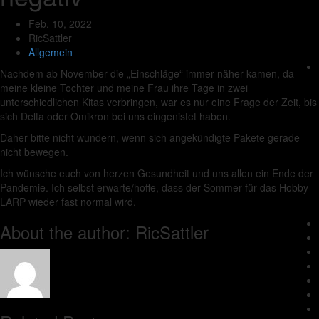
Feb. 10, 2022
RicSattler
Allgemein
Nachdem ab November die „Einschläge“ immer näher kamen, da
meine kleine Tochter und meine Frau ihre Tage in zwei
unterschiedlichen Kitas verbringen, war es nur eine Frage der Zeit, bis
sich Delta oder Omikron bei uns eingenistet haben.
Daher bitte nicht wundern, wenn sich angekündigte Pakete gerade
nicht bewegen.
Ich wünsche euch von herzen Gesundheit und uns allen ein Ende der
Pandemie. Ich selbst erwarte/hoffe, dass der Sommer für das Hobby
LARP wieder fast normal wird.
About the author: RicSattler