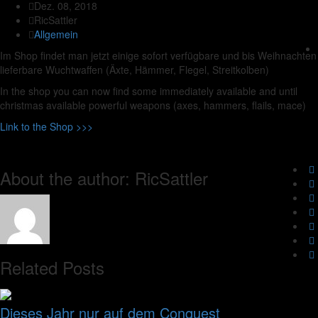
Dez. 08, 2018
RicSattler
Allgemein
Im Shop findet man jetzt einige sofort verfügbare und bis Weihnachten
lieferbare Wuchtwaffen (Äxte, Hämmer, Flegel, Streitkolben)
In the shop you can now find some immediately available and until
christmas available powerful weapons (axes, hammers, flails, mace)
Link to the Shop >>>
About the author: RicSattler
Related Posts
Dieses Jahr nur auf dem Conquest