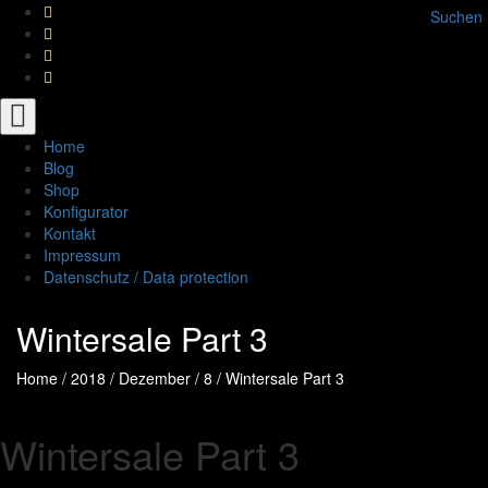
Suchen
Toggle
navigation
Home
Blog
Shop
Konfigurator
Kontakt
Impressum
Datenschutz / Data protection
Wintersale Part 3
Home
/
2018
/
Dezember
/
8
/
Wintersale Part 3
Wintersale Part 3