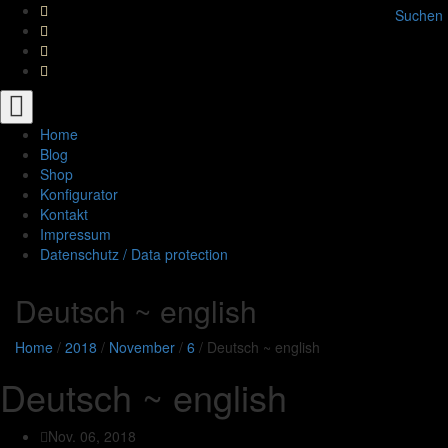
Suchen
Toggle
navigation
Home
Blog
Shop
Konfigurator
Kontakt
Impressum
Datenschutz / Data protection
Deutsch ~ english
Home
/
2018
/
November
/
6
/
Deutsch ~ english
Deutsch ~ english
Nov. 06, 2018