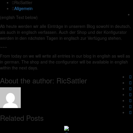
RicSattler
Allgemein
(english Text below)
Ab heute werden wir alle Einträge in unserem Blog sowohl in deutsch,
als auch in englisch verfassen. Auch der Shop und der Konfigurator
werden in den nächsten Tagen in englisch zur Verfügung stehen.
~~~
From today on we will write all entries in our blog in english as well as
in german. The shop and the configurator will be available in english
within the next days.
About the author: RicSattler
Related Posts