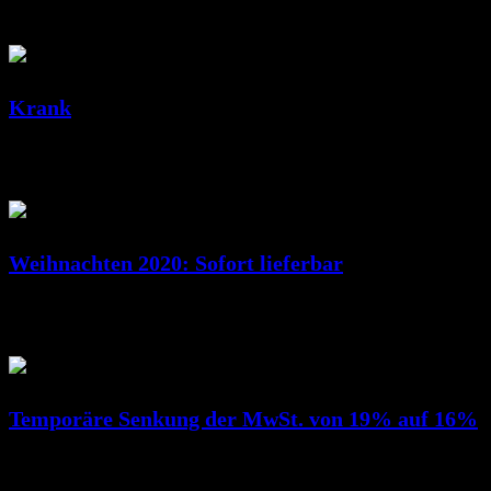
Feb. 10, 2022
RicSattler
Krank
Dez. 23, 2020
RicSattler
Weihnachten 2020: Sofort lieferbar
Dez. 14, 2020
RicSattler
Temporäre Senkung der MwSt. von 19% auf 16%
Juli 01, 2020
RicSattler