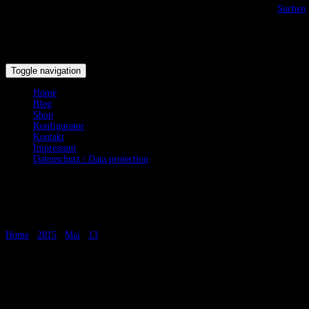
Suchen
Toggle navigation
Home
Blog
Shop
Konfigurator
Kontakt
Impressum
Datenschutz / Data protection
Anfragenbeantwortung
Home
/
2015
/
Mai
/
13
/
Anfragenbeantwortung
Anfragenbeantwortung