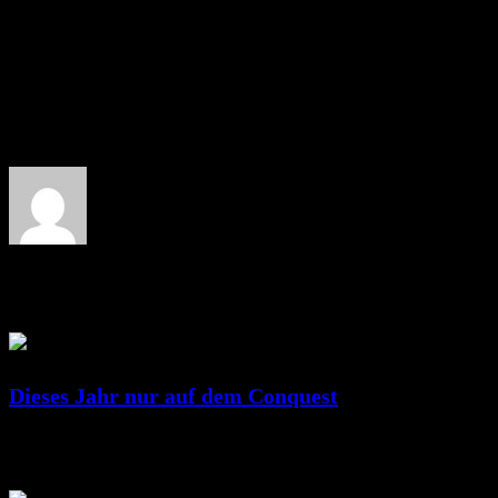
About the author: RicSattler
Related Posts
Dieses Jahr nur auf dem Conquest
Juni 25, 2023
RicSattler