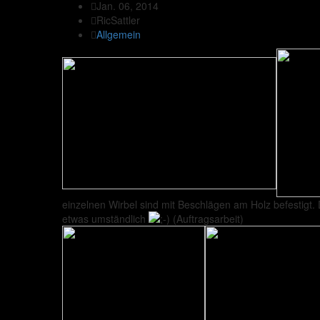
Jan. 06, 2014
RicSattler
Allgemein
einzelnen Wirbel sind mit Beschlägen am Holz befestigt. 
etwas umständlich
(Auftragsarbeit)