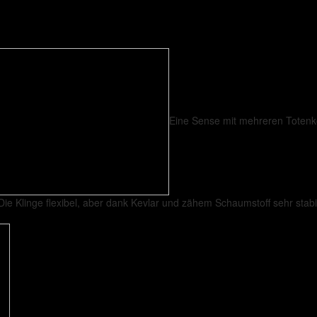
Eine Sense mit mehreren Totenkö
Die Klinge flexibel, aber dank Kevlar und zähem Schaumstoff sehr stabil