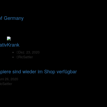
 of Germany
ativ
Krank
Dez. 23, 2020
RicSattler
piere sind wieder im Shop verfügbar
uni 26, 2020
icSattler