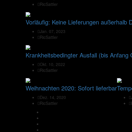
RicSattler
Vorläufig: Keine Lieferungen außerhalb 
Jan. 07, 2023
RicSattler
Krankheitsbedingter Ausfall (bis Anfang
Okt. 10, 2022
RicSattler
Weihnachten 2020: Sofort lieferbar
Temp
Dez. 14, 2020
RicSattler