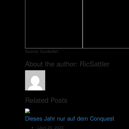
Source: DunkelArt
About the author: RicSattler
Related Posts
Dieses Jahr nur auf dem Conquest
Juni 25, 2023