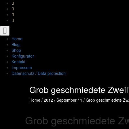
Toggle
navigation
Home
Blog
Shop
Konfigurator
Kontakt
Impressum
Datenschutz / Data protection
Grob geschmiedete Zweili
Home
/
2012
/
September
/
1
/
Grob geschmiedete Zw.
Grob geschmiedete Zwe