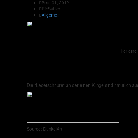
Sep. 01, 2012
RicSattler
Allgemein
Hier eine
Die "Lederschnüre" an der einen Klinge sind natürlich au
Source: DunkelArt