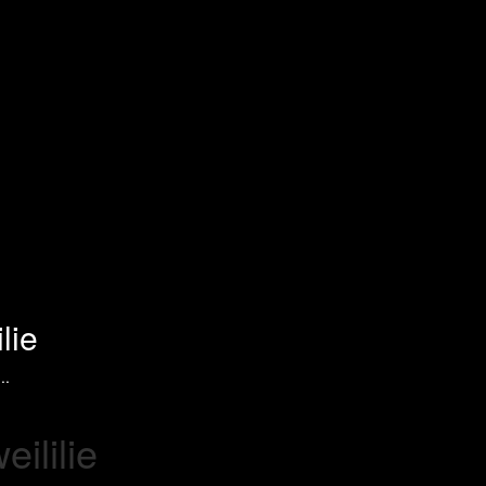
lie
..
ililie