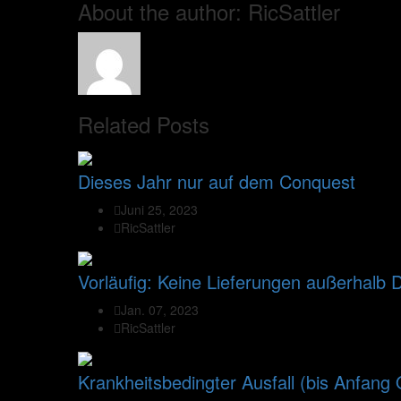
About the author: RicSattler
Related Posts
Dieses Jahr nur auf dem Conquest
Juni 25, 2023
RicSattler
Vorläufig: Keine Lieferungen außerhalb 
Jan. 07, 2023
RicSattler
Krankheitsbedingter Ausfall (bis Anfang