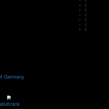
 of Germany
ativ
Krank