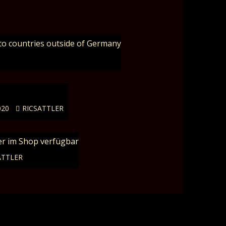
to countries outside of Germany
020
RICSATTLER
er im Shop verfügbar
ATTLER