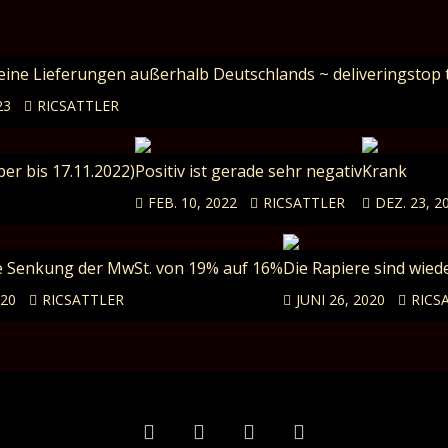
Keine Lieferungen außerhalb Deutschlands ~ deliveringstop 
23
RICSATTLER
er bis 17.11.2022)
Positiv ist gerade sehr negativ
Krank
FEB. 10, 2022
RICSATTLER
DEZ. 23, 2
 Senkung der MwSt. von 19% auf 16%
Die Rapiere sind wied
020
RICSATTLER
JUNI 26, 2020
RICS