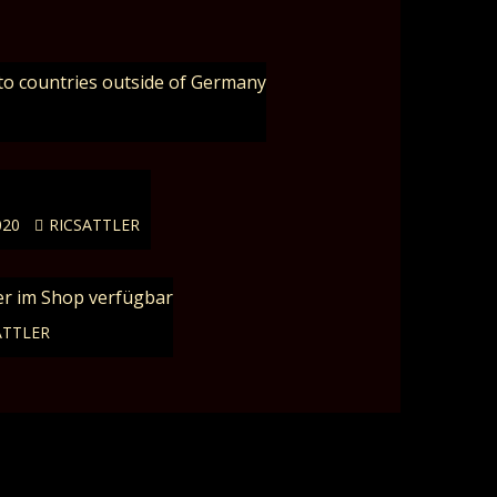
to countries outside of Germany
020
RICSATTLER
er im Shop verfügbar
ATTLER