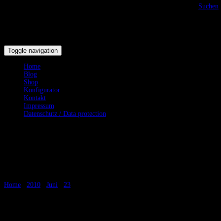
Suchen
Toggle navigation
Home
Blog
Shop
Konfigurator
Kontakt
Impressum
Datenschutz / Data protection
LARP Laternen ab Mitte Juli
verfügbar
Home
/
2010
/
Juni
/
23
/
LARP Laternen ab Mit...