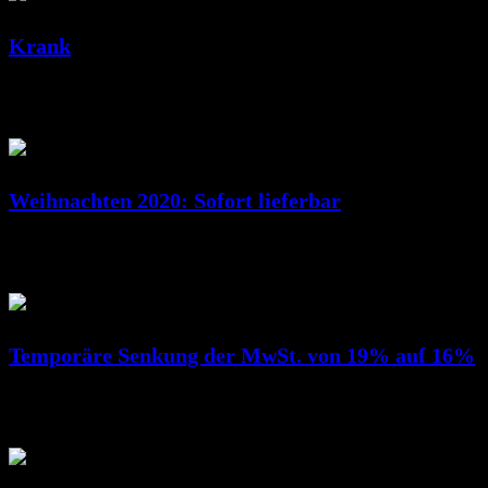
Krank
Dez. 23, 2020
RicSattler
Weihnachten 2020: Sofort lieferbar
Dez. 14, 2020
RicSattler
Temporäre Senkung der MwSt. von 19% auf 16%
Juli 01, 2020
RicSattler