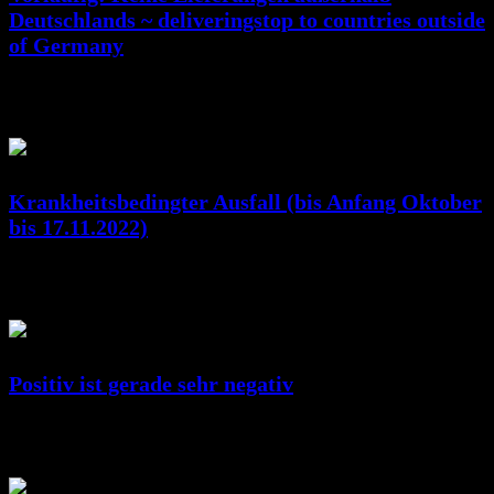
Deutschlands ~ deliveringstop to countries outside
of Germany
Jan. 07, 2023
RicSattler
Krankheitsbedingter Ausfall (bis Anfang Oktober
bis 17.11.2022)
Okt. 10, 2022
RicSattler
Positiv ist gerade sehr negativ
Feb. 10, 2022
RicSattler