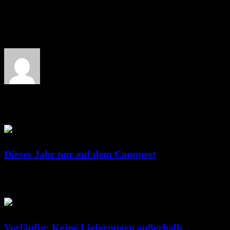
About the author: RicSattler
Related Posts
Dieses Jahr nur auf dem Conquest
Juni 25, 2023
RicSattler
Vorläufig: Keine Lieferungen außerhalb