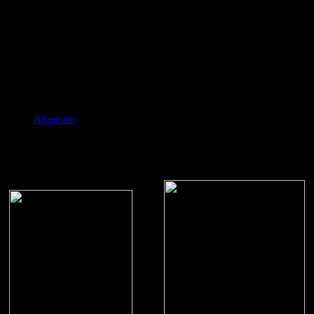
LARP Laternen ab Mitte
Juli verfügbar
Juni 23, 2010
RicSattler
Allgemein
Ab Mitte Juli wird wieder eine kleine Menge von LARP-Laternen
verfügbar sein. Leider habe ich gerade keine Zeit sie in den Shop
aufzunehmen, daher hier kurz die Preise:
Es
gibt
die