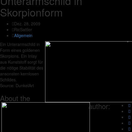
Unterarmschild in
Skorpionform
Dez. 28, 2009
RicSattler
Allgemein
Ein Unterarmschild in
Form eines goldenen
Skorpions. Ein Inlay
aus Kunststoff sorgt für
die nötige Stabilität des
ansonsten kernlosen
Schildes.
Source: DunkelArt
About the
author: