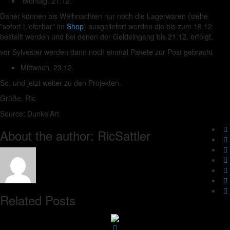
Montag. 21.12.
Daher können bis Weihnachten nur noch die Lagerwaren (siehe
"sofort Lieferbar" im
Shop
) ausgeliefert werden die bis zum 18.12.
bestellt werden und bei denen der Geldeingang bis 21.12. erfolgt.
vor Sylvester werden dann noch einmal Pakete zur Post gebracht
Mittwoch, 23.12.
So, und jetzt weiter zu den Projekten.
Grüße, Ric
Source: DunkelArt
About the author: RicSattler
Related Posts