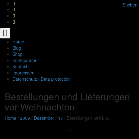
Suchen
Toggle
navigation
Home
Blog
Shop
Konfigurator
Kontakt
Impressum
Datenschutz / Data protection
Bestellungen und Lieferungen
vor Weihnachten
Home
/
2009
/
Dezember
/
17
/
Bestellungen und Lie...