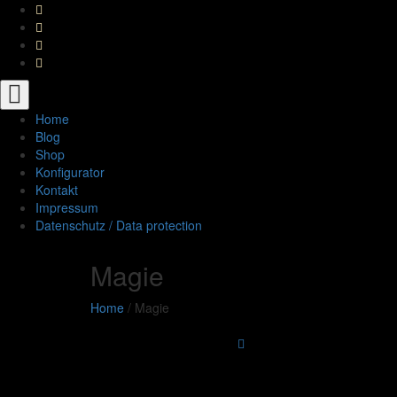
Toggle
navigation
Home
Blog
Shop
Konfigurator
Kontakt
Impressum
Datenschutz / Data protection
Magie
Home
/
Magie