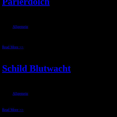
Parierdolch
Juni 06, 2008
RicSattler
Allgemein
In der letzten Zeit sind einige Parierdolche mit neuen Ornamenten entstanden
Leder gearbeitet und mit Ornamenten verziert. Source: DunkelArt
Read More >>
Schild Blutwacht
Juni 03, 2008
RicSattler
Allgemein
Für einen Ritter von Blutwacht/Galladoorn entstand dieser Schild. Bzgl. de
Read More >>