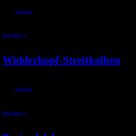
Juni 08, 2008
RicSattler
Allgemein
Fragt nicht warum, aber ab und zu passieren seltsame Dinge bei uns und dabe
"ach, denk dir mal was aus".. und das passiert dann auch Source: DunkelArt
Read More >>
Widderkopf-Streitkolben
Juni 07, 2008
RicSattler
Allgemein
Diese Waffe war ein Geschenk an den Bräutigam beim Con "Hohe Zeit zu Dor
Bräutigams entsprechen. Im Parierbereich des Kolbens ist zusätzlich die Rose
Read More >>