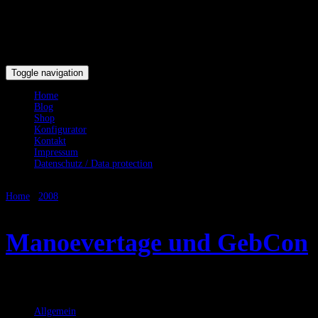
Toggle navigation
Home
Blog
Shop
Konfigurator
Kontakt
Impressum
Datenschutz / Data protection
Home
/
2008
/
Juni
Manoevertage und GebCon
Juni 20, 2008
RicSattler
Allgemein