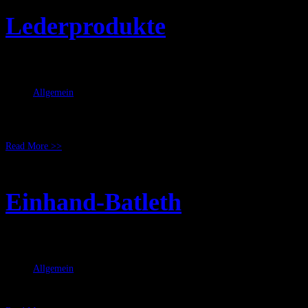
Lederprodukte
Juni 02, 2008
RicSattler
Allgemein
Hallo, wegen fehlender Kapazitäten, nehmen wir bis auf Weiteres die Leder
wieder verfügbar sind,werden wir sie auch wieder in den Shop aufnehmen. G
Read More >>
Einhand-Batleth
Juni 02, 2008
RicSattler
Allgemein
Diese von Jenny gebaute und von mir gefinishten Waffen, erinnern etwas an Ba