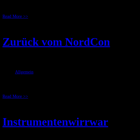
Ab heute findet man einige von uns auf dem GebCon und mich (dank Krankhei
Read More >>
Zurück vom NordCon
Juni 18, 2008
RicSattler
Allgemein
Ich bin wieder zurück vom NordCon und muss sagen dass es mir dort gefalle
neue Gesichter zu sehen und am Ende auch vier glückliche Bogenbesitzer zu se
Read More >>
Instrumentenwirrwar