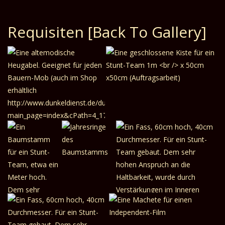
8 Photos
Album: Waffen aus dem
Online-Konfigurator für
Kampfstäbe
Requisiten
[Back To Gallery]
13 Photos