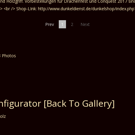
Prev
1
2
Next
nfigurator
[Back To Gallery]