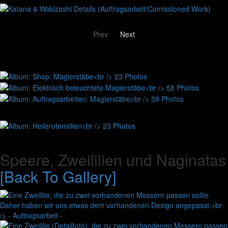
Prev
Next
Speere, Zweililien und Naginatas
[Back To Gallery]