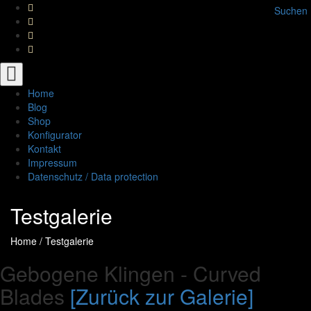
Suchen
Toggle
navigation
Home
Blog
Shop
Konfigurator
Kontakt
Impressum
Datenschutz / Data protection
Testgalerie
Home
/
Testgalerie
Gebogene Klingen - Curved
Blades
[Zurück zur Galerie]