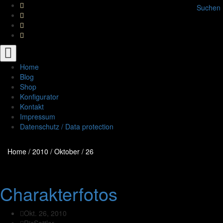
Suchen
Toggle
navigation
Home
Blog
Shop
Konfigurator
Kontakt
Impressum
Datenschutz / Data protection
Home
/
2010
/
Oktober
/
26
Charakterfotos
Okt. 26, 2010