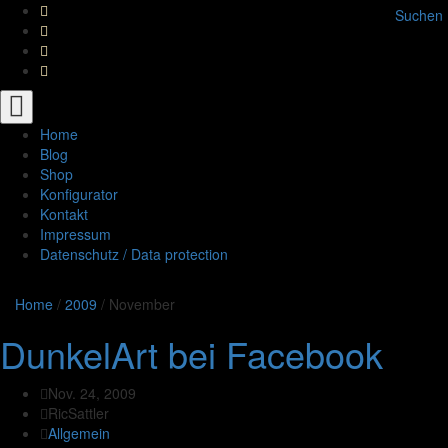
Suchen
Toggle
navigation
Home
Blog
Shop
Konfigurator
Kontakt
Impressum
Datenschutz / Data protection
Home
/
2009
/
November
DunkelArt bei Facebook
Nov. 24, 2009
RicSattler
Allgemein