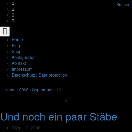
Suchen
Toggle
navigation
Home
Blog
Shop
Konfigurator
Kontakt
Impressum
Datenschutz / Data protection
Home
/
2006
/
September
/
12
Und noch ein paar Stäbe
Sep. 12, 2006