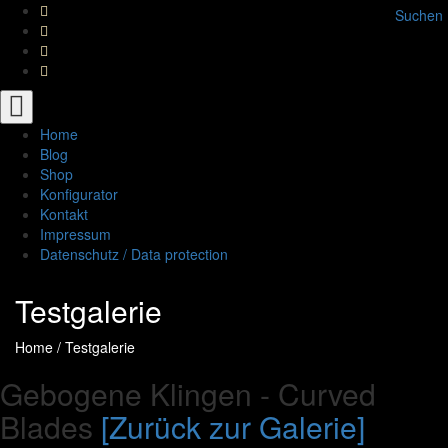
Suchen
Toggle
navigation
Home
Blog
Shop
Konfigurator
Kontakt
Impressum
Datenschutz / Data protection
Testgalerie
Home
/
Testgalerie
Gebogene Klingen - Curved
Blades
[Zurück zur Galerie]