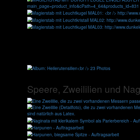
Speere, Zweililien und Nag