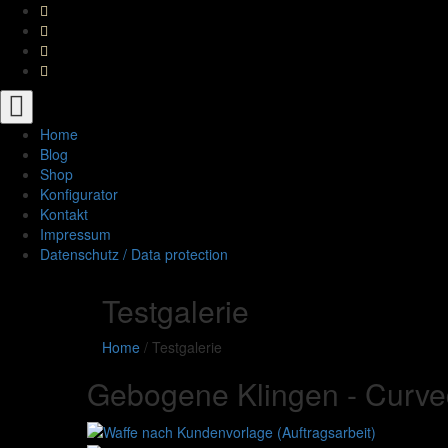
Toggle
navigation
Home
Blog
Shop
Konfigurator
Kontakt
Impressum
Datenschutz / Data protection
Testgalerie
Home
/
Testgalerie
Gebogene Klingen - Curve