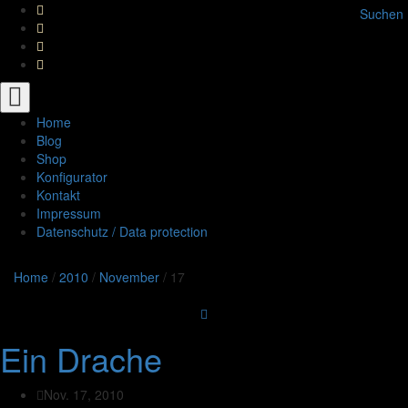
Suchen
Toggle
navigation
Home
Blog
Shop
Konfigurator
Kontakt
Impressum
Datenschutz / Data protection
Home
/
2010
/
November
/
17
Ein Drache
Nov. 17, 2010