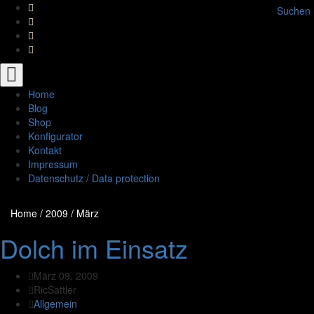
Suchen
Toggle
navigation
Home
Blog
Shop
Konfigurator
Kontakt
Impressum
Datenschutz / Data protection
Home
/
2009
/
März
Dolch im Einsatz
März 09, 2009
RicSattler
Allgemein